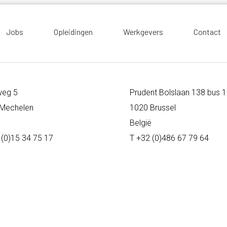
Jobs
Opleidingen
Werkgevers
Contact
weg 5
Prudent Bolslaan 138 bus 
Mechelen
1020 Brussel
ë
België
 (0)15 34 75 17
T +32 (0)486 67 79 64